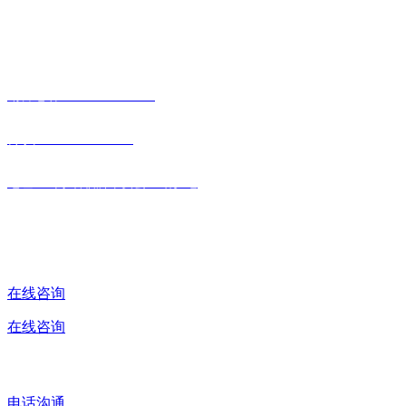
易游手机入口官网,易游（中国）
销售电话：0539-5811617
传 真：0539-5811102
地址：山东省临沂市费县上冶驻地
在线咨询
在线咨询
电话沟通