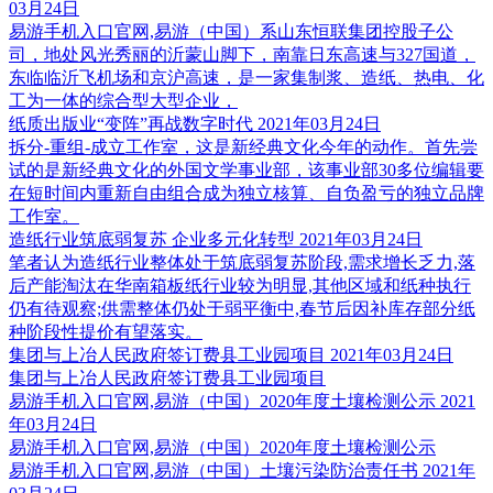
03月24日
易游手机入口官网,易游（中国）系山东恒联集团控股子公
司，地处风光秀丽的沂蒙山脚下，南靠日东高速与327国道，
东临临沂飞机场和京沪高速，是一家集制浆、造纸、热电、化
工为一体的综合型大型企业，
纸质出版业“变阵”再战数字时代
2021年03月24日
拆分-重组-成立工作室，这是新经典文化今年的动作。首先尝
试的是新经典文化的外国文学事业部，该事业部30多位编辑要
在短时间内重新自由组合成为独立核算、自负盈亏的独立品牌
工作室。
造纸行业筑底弱复苏 企业多元化转型
2021年03月24日
笔者认为造纸行业整体处于筑底弱复苏阶段,需求增长乏力,落
后产能淘汰在华南箱板纸行业较为明显,其他区域和纸种执行
仍有待观察;供需整体仍处于弱平衡中,春节后因补库存部分纸
种阶段性提价有望落实。
集团与上冶人民政府签订费县工业园项目
2021年03月24日
集团与上冶人民政府签订费县工业园项目
易游手机入口官网,易游（中国）2020年度土壤检测公示
2021
年03月24日
易游手机入口官网,易游（中国）2020年度土壤检测公示
易游手机入口官网,易游（中国）土壤污染防治责任书
2021年