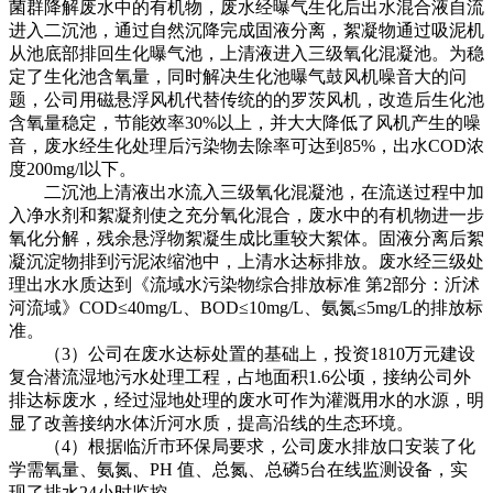
菌群降解废水中的有机物，废水经曝气生化后出水混合液自流
进入二沉池，通过自然沉降完成固液分离，絮凝物通过吸泥机
从池底部排回生化曝气池，上清液进入三级氧化混凝池。为稳
定了生化池含氧量，同时解决生化池曝气鼓风机噪音大的问
题，公司用磁悬浮风机代替传统的的罗茨风机，改造后生化池
含氧量稳定，节能效率30%以上，并大大降低了风机产生的噪
音，废水经生化处理后污染物去除率可达到85%，出水COD浓
度200mg/l以下。
二沉池上清液出水流入三级氧化混凝池，在流送过程中加
入净水剂和絮凝剂使之充分氧化混合，废水中的有机物进一步
氧化分解，残余悬浮物絮凝生成比重较大絮体。固液分离后絮
凝沉淀物排到污泥浓缩池中，上清水达标排放。废水经三级处
理出水水质达到《流域水污染物综合排放标准 第2部分：沂沭
河流域》COD≤40mg/L、BOD≤10mg/L、氨氮≤5mg/L的排放标
准。
（3）公司在废水达标处置的基础上，投资1810万元建设
复合潜流湿地污水处理工程，占地面积1.6公顷，接纳公司外
排达标废水，经过湿地处理的废水可作为灌溉用水的水源，明
显了改善接纳水体沂河水质，提高沿线的生态环境。
（4）根据临沂市环保局要求，公司废水排放口安装了化
学需氧量、氨氮、PH 值、总氮、总磷5台在线监测设备，实
现了排水24小时监控。