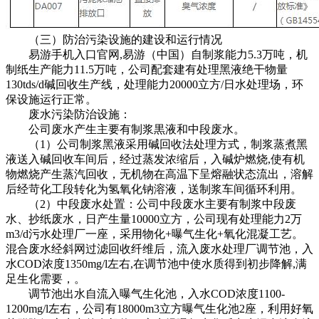
（三）防治污染设施的建设和运行情况
易游手机入口官网,易游（中国）自制浆能力5.3万吨，机
制纸生产能力11.5万吨，公司配套建有处理黑液绝干物量
130tds/d碱回收生产线，处理能力20000立方/日水处理场，环
保设施运行正常。
废水污染防治设施：
公司废水产生主要有制浆黒液和中段废水。
（1）公司制浆黑液采用碱回收法处理方式，制浆蒸煮黑
液送入碱回收车间后，经过蒸发浓缩后，入碱炉燃烧,使有机
物燃烧产生蒸汽回收，无机物在高温下呈熔融状态流出，溶解
后经苛化工段转化为氢氧化钠溶液，送制浆车间循环利用。
（2）中段废水处置：公司中段废水主要有制浆中段废
水、抄纸废水，日产生量10000立方，公司现有处理能力2万
m3/d污水处理厂一座，采用物化+曝气生化+氧化混凝工艺。
混合废水经斜网过滤回收纤维后，流入废水处理厂调节池，入
水COD浓度1350mg/l左右,在调节池中使水质得到初步降解,满
足生化需要，。
调节池出水自流入曝气生化池，入水COD浓度1100-
1200mg/l左右，公司有18000m3立方曝气生化池2座，利用好氧