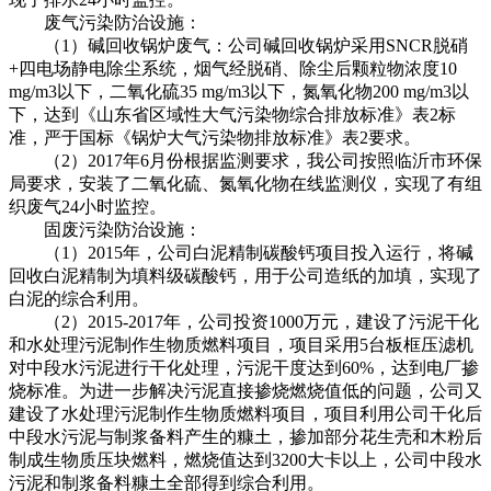
废气污染防治设施：
（1）碱回收锅炉废气：公司碱回收锅炉采用SNCR脱硝
+四电场静电除尘系统，烟气经脱硝、除尘后颗粒物浓度10
mg/m3以下，二氧化硫35 mg/m3以下，氮氧化物200 mg/m3以
下，达到《山东省区域性大气污染物综合排放标准》表2标
准，严于国标《锅炉大气污染物排放标准》表2要求。
（2）2017年6月份根据监测要求，我公司按照临沂市环保
局要求，安装了二氧化硫、氮氧化物在线监测仪，实现了有组
织废气24小时监控。
固废污染防治设施：
（1）2015年，公司白泥精制碳酸钙项目投入运行，将碱
回收白泥精制为填料级碳酸钙，用于公司造纸的加填，实现了
白泥的综合利用。
（2）2015-2017年，公司投资1000万元，建设了污泥干化
和水处理污泥制作生物质燃料项目，项目采用5台板框压滤机
对中段水污泥进行干化处理，污泥干度达到60%，达到电厂掺
烧标准。为进一步解决污泥直接掺烧燃烧值低的问题，公司又
建设了水处理污泥制作生物质燃料项目，项目利用公司干化后
中段水污泥与制浆备料产生的糠土，掺加部分花生壳和木粉后
制成生物质压块燃料，燃烧值达到3200大卡以上，公司中段水
污泥和制浆备料糠土全部得到综合利用。