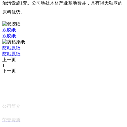
治污设施1套。公司地处木材产业基地费县，具有得天独厚的
原料优势。
双胶纸
双胶纸
防粘原纸
防粘原纸
上一页
1
下一页
关于我们
公司简介
荣誉资质