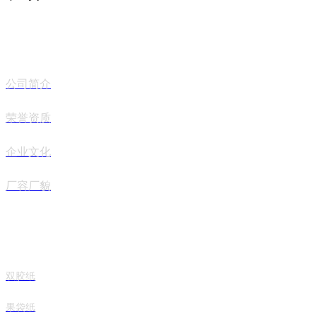
关于我们
公司简介
荣誉资质
企业文化
厂容厂貌
产品中心
双胶纸
果袋纸