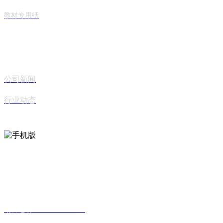
教材专用纸
新闻动态
公司新闻
行业动态
关注官方手机站
易游手机入口官网,易游（中国）
销售电话：0539-5811617