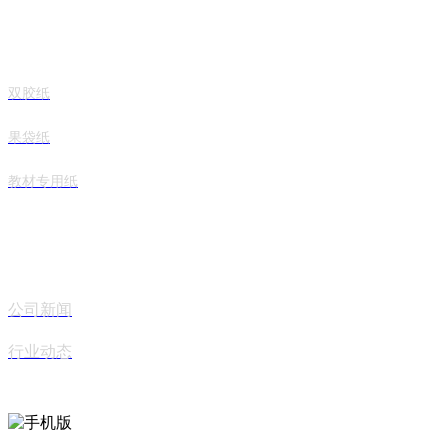
产品中心
双胶纸
果袋纸
教材专用纸
新闻动态
公司新闻
行业动态