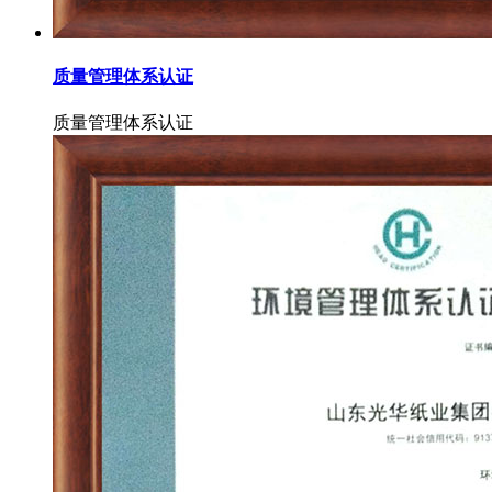
质量管理体系认证
质量管理体系认证