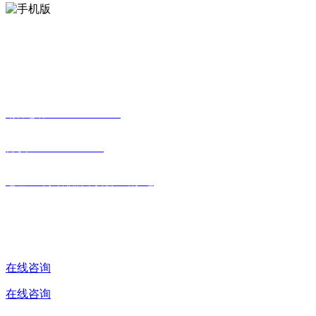
关注官方手机站
易游手机入口官网,易游（中国）
销售电话：0539-5811617
传 真：0539-5811102
地址：山东省临沂市费县上冶驻地
在线咨询
在线咨询