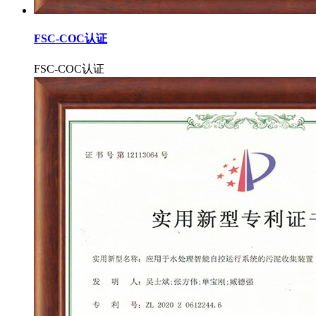
FSC-COC认证
FSC-COC认证