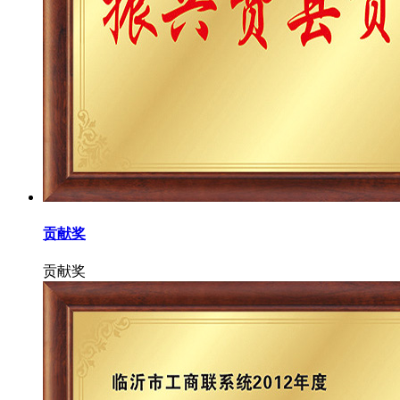
贡献奖
贡献奖