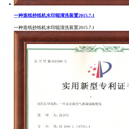
一种造纸抄纸机水印辊清洗装置2015.7.1
一种造纸抄纸机水印辊清洗装置2015.7.1