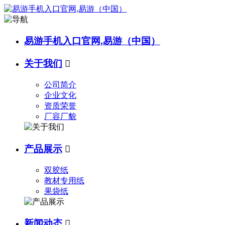
易游手机入口官网,易游（中国）
关于我们

公司简介
企业文化
资质荣誉
厂容厂貌
产品展示

双胶纸
教材专用纸
果袋纸
新闻动态
