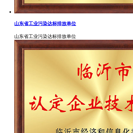
山东省工业污染达标排放单位
山东省工业污染达标排放单位