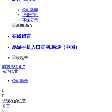
公司新闻
行业资讯
环保公示
在线留言
易游手机入口官网,易游（中国）
0539-5811617
光华纸业
公司简介


您现在的位置：
首页
>