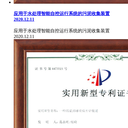
应用于水处理智能自控运行系统的污泥收集装置
2020.12.11
应用于水处理智能自控运行系统的污泥收集装置
2020.12.11