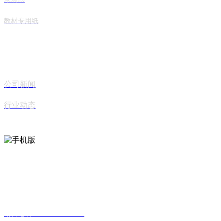
教材专用纸
新闻动态
公司新闻
行业动态
关注官方手机站
易游手机入口官网,易游（中国）
销售电话：0539-5811617