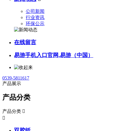
公司新闻
行业资讯
环保公示
在线留言
易游手机入口官网,易游（中国）
0539-5811617
产品展示
产品分类
产品分类


双胶纸