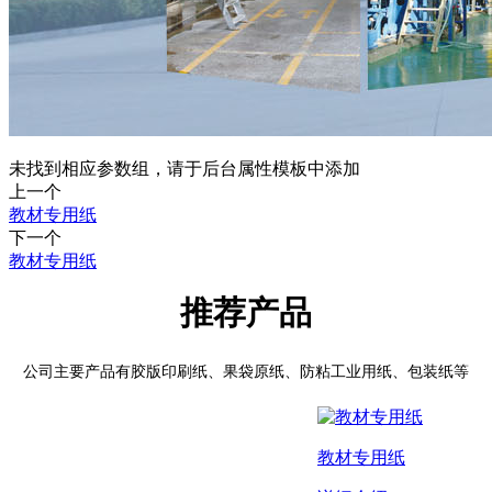
未找到相应参数组，请于后台属性模板中添加
上一个
教材专用纸
下一个
教材专用纸
推荐产品
公司主要产品有胶版印刷纸、果袋原纸、防粘工业用纸、包装纸等
教材专用纸