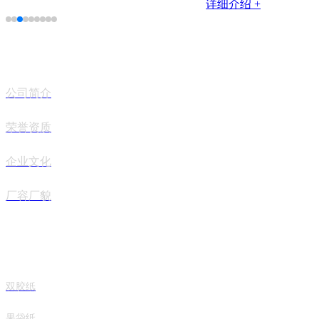
详细介绍 +
关于我们
公司简介
荣誉资质
企业文化
厂容厂貌
产品中心
双胶纸
果袋纸