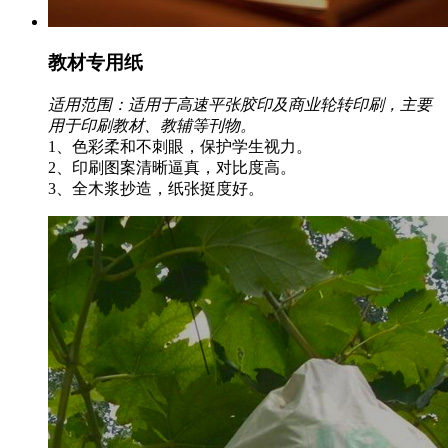
教材专用纸
适用范围：适用于高速平张胶印及商业轮转印刷，主要
用于印刷教材、教辅等刊物。
1、色彩柔和不刺眼，保护学生视力。
2、印刷图案清晰逼真，对比度高。
3、全木浆抄造，纸张挺度好。