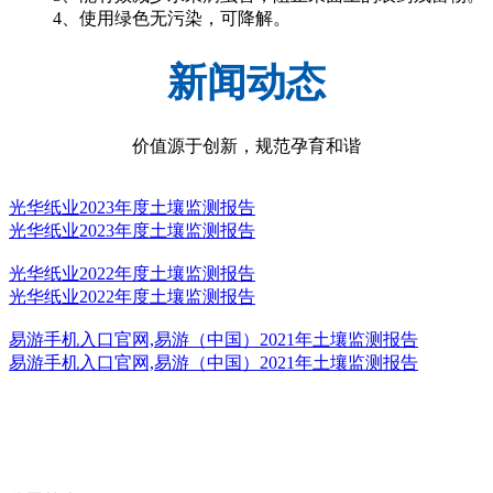
4、使用绿色无污染，可降解。
新闻动态
价值源于创新，规范孕育和谐
光华纸业2023年度土壤监测报告
光华纸业2023年度土壤监测报告
光华纸业2022年度土壤监测报告
光华纸业2022年度土壤监测报告
易游手机入口官网,易游（中国）2021年土壤监测报告
易游手机入口官网,易游（中国）2021年土壤监测报告
关于我们