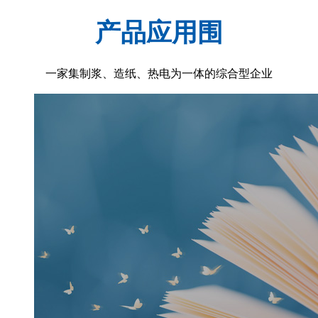
产品应用围
一家集制浆、造纸、热电为一体的综合型企业